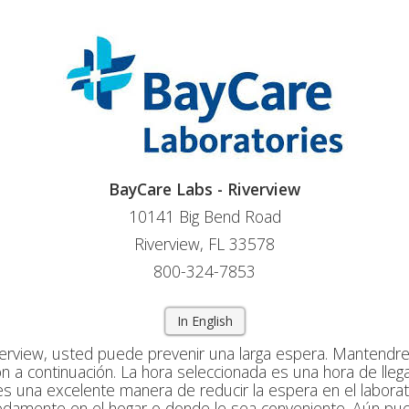
BayCare Labs - Riverview
10141 Big Bend Road
Riverview, FL 33578
800-324-7853
In English
erview, usted puede prevenir una larga espera. Mantendr
ión a continuación. La hora seleccionada es una hora de lle
 es una excelente manera de reducir la espera en el laborat
damente en el hogar o donde le sea conveniente. Aún pu