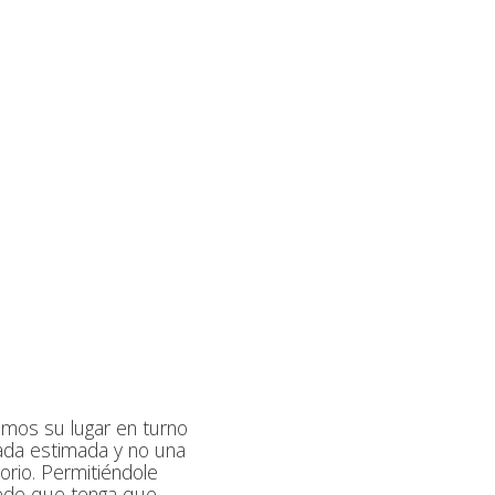
emos su lugar en turno
gada estimada y no una
orio. Permitiéndole
ede que tenga que