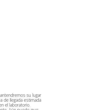
 Mantendremos su lugar
ra de llegada estimada
n el laboratorio.
ente. Aún puede que