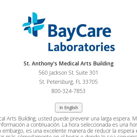
St. Anthony's Medical Arts Building
560 Jackson St. Suite 301
St. Petersburg, FL 33705
800-324-7853
In English
cal Arts Building, usted puede prevenir una larga espera.
 información a continuación. La hora seleccionada es una ho
in embargo, es una excelente manera de reducir la espera e
rar más cómodamente en el hogar o donde le sea conveni