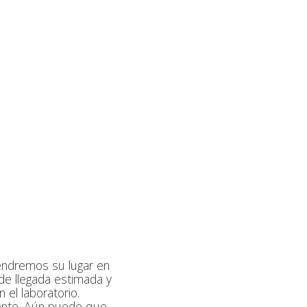
endremos su lugar en
 de llegada estimada y
 el laboratorio.
ente. Aún puede que