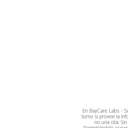
En BayCare Labs - S
turno si provee la in
no una cita. Si
Permitiéndole espe