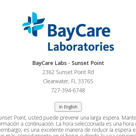
BayCare Labs - Sunset Point
2362 Sunset Point Rd
Clearwater, FL 33765
727-394-6748
In English
unset Point, usted puede prevenir una larga espera. Mant
formación a continuación. La hora seleccionada es una hora
n embargo, es una excelente manera de reducir la espera en
rar más cómodamente en el hogar o donde le sea conveni